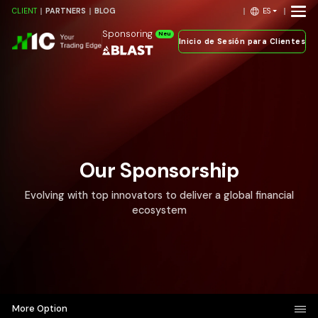
ES
CLIENT
PARTNERS
BLOG
Sponsoring
Neu
Inicio de Sesión para Clientes
Our Sponsorship
Evolving with top innovators to deliver a global financial
ecosystem
More Option