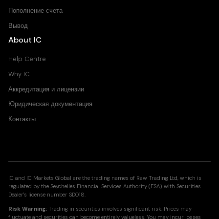
Пополнение счета
Вывод
About IC
Help Centre
Why IC
Аккредитация и лицензии
Юридическая документация
Контакты
IC and IC Markets Global are the trading names of Raw Trading Ltd, which is
regulated by the Seychelles Financial Services Authority (FSA) with Securities
Dealer's license number SD018.
Risk Warning:
Trading in securities involves significant risk. Prices may
fluctuate and securities can become entirely valueless. You may incur losses