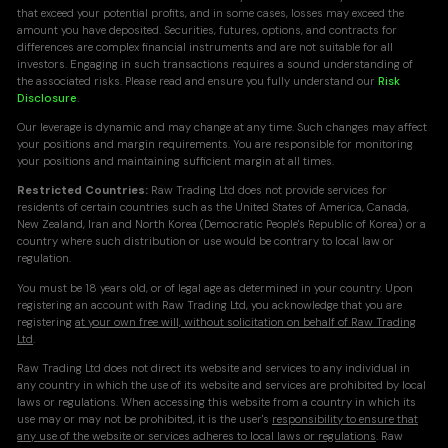
that exceed your potential profits, and in some cases, losses may exceed the
amount you have deposited. Securities, futures, options, and contracts for
differences are complex financial instruments and are not suitable for all
investors. Engaging in such transactions requires a sound understanding of
the associated risks. Please read and ensure you fully understand our
Risk
Disclosure
.
Our leverage is dynamic and may change at any time. Such changes may affect
your positions and margin requirements. You are responsible for monitoring
your positions and maintaining sufficient margin at all times.
Restricted Countries:
Raw Trading Ltd does not provide services for
residents of certain countries such as the United States of America, Canada,
New Zealand, Iran and North Korea (Democratic People's Republic of Korea) or a
country where such distribution or use would be contrary to local law or
regulation.
You must be 18 years old, or of legal age as determined in your country. Upon
registering an account with Raw Trading Ltd, you acknowledge that you are
registering
at your own free will, without solicitation on behalf of Raw Trading
Ltd
.
Raw Trading Ltd does not direct its website and services to any individual in
any country in which the use of its website and services are prohibited by local
laws or regulations. When accessing this website from a country in which its
use may or may not be prohibited, it is the user's
responsibility to ensure that
any use of the website or services adheres to local laws or regulations
. Raw