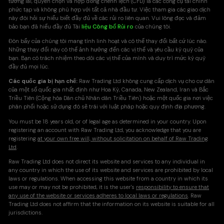
tương lai, quyền chọn và hợp đồng chênh lệch (CFD) là các công cụ tài chính
phức tạp và không phù hợp với tất cả nhà đầu tư. Việc tham gia các giao dịch
SGDJPY
6
này đòi hỏi sự hiểu biết đầy đủ về các rủi ro liên quan. Vui lòng đọc và đảm
bảo bạn đã hiểu đầy đủ Tài
liệu Công bố Rủi ro
của chúng tôi.
Đòn bẩy của chúng tôi mang tính linh hoạt và có thể thay đổi bất cứ lúc nào.
USDCNH
13
Những thay đổi này có thể ảnh hưởng đến các vị thế và yêu cầu ký quỹ của
bạn. Bạn có trách nhiệm theo dõi các vị thế của mình và duy trì mức ký quỹ
đầy đủ mọi lúc.
USDCZK
10
Các quốc gia bị hạn chế:
Raw Trading Ltd không cung cấp dịch vụ cho cư dân
của một số quốc gia nhất định như Hoa Kỳ, Canada, New Zealand, Iran và Bắc
USDDKK
9
Triều Tiên (Cộng hòa Dân chủ Nhân dân Triều Tiên) hoặc một quốc gia nơi việc
phân phối hoặc sử dụng đó sẽ trái với luật pháp hoặc quy định địa phương.
USDHKD
9
You must be 18 years old, or of legal age as determined in your country. Upon
registering an account with Raw Trading Ltd, you acknowledge that you are
registering
at your own free will, without solicitation on behalf of Raw Trading
USDHUF
9
Ltd
.
Raw Trading Ltd does not direct its website and services to any individual in
USDMXN
22
any country in which the use of its website and services are prohibited by local
laws or regulations. When accessing this website from a country in which its
use may or may not be prohibited, it is the user's
responsibility to ensure that
USDNOK
7
any use of the website or services adheres to local laws or regulations
. Raw
Trading Ltd does not affirm that the information on its website is suitable for all
jurisdictions.
USDPLN
8