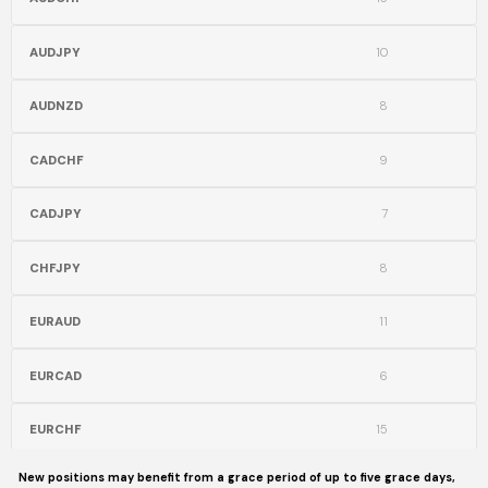
AUDJPY
10
AUDNZD
8
CADCHF
9
CADJPY
7
CHFJPY
8
EURAUD
11
EURCAD
6
EURCHF
15
New positions may benefit from a grace period of up to five grace days,
EURGBP
12