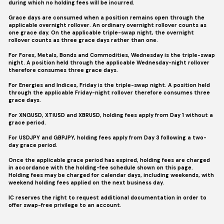
during which no holding fees will be incurred.
Grace days are consumed when a position remains open through the
EURJPY
8
applicable overnight rollover. An ordinary overnight rollover counts as
one grace day. On the applicable triple-swap night, the overnight
rollover counts as three grace days rather than one.
EURNZD
8
For Forex, Metals, Bonds and Commodities, Wednesday is the triple-swap
night. A position held through the applicable Wednesday-night rollover
therefore consumes three grace days.
GBPAUD
14
For Energies and Indices, Friday is the triple-swap night. A position held
through the applicable Friday-night rollover therefore consumes three
GBPCAD
14
grace days.
For XNGUSD, XTIUSD and XBRUSD, holding fees apply from Day 1 without a
GBPCHF
26
grace period.
For USDJPY and GBPJPY, holding fees apply from Day 3 following a two-
day grace period.
GBPJPY
16
Once the applicable grace period has expired, holding fees are charged
in accordance with the holding-fee schedule shown on this page.
GBPNZD
15
Holding fees may be charged for calendar days, including weekends, with
weekend holding fees applied on the next business day.
NZDCAD
5
IC reserves the right to request additional documentation in order to
offer swap-free privilege to an account.
NZDCHF
9