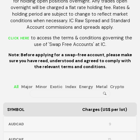
for holding open positions overnight. Any trades open
overnight will be charged a flat rate holding fee. Rates &
holding period are subject to change to reflect market
conditions when necessary. IC Raw Spread and Standard
Account commissions and spreads apply.
to access the terms & conditions governing the
CLICK HERE
use of 'Swap Free Accounts' at IC.
Note: Before applying for a swap-free account, please make
sure you have read, understood and agreed to comply with
the relevant terms and conditions.
All
Major
Minor
Exotic
Index
Energy
Metal
Crypto
SYMBOL
Charges (US$ per lot)
AUDCAD
9
AUDCHF
15