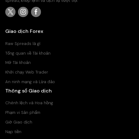
spread, khớp lệnh và dịch vụ vượt trội.
AUDSGD
11
CHFSGD
16
Giao dịch Forex
Raw Spreads là gì
EURDKK
9
Tổng quan về Tài khoản
EURHKD
9
Mở Tài khoản
Khởi chạy Web Trader
EURNOK
10
An ninh mạng và Lừa đảo
EURPLN
10
Thông số Giao dịch
Chênh lệch và Hoa hồng
EURSEK
9
Phạm vi Sản phẩm
EURSGD
14
Giờ Giao dịch
Nạp tiền
EURTRY
114