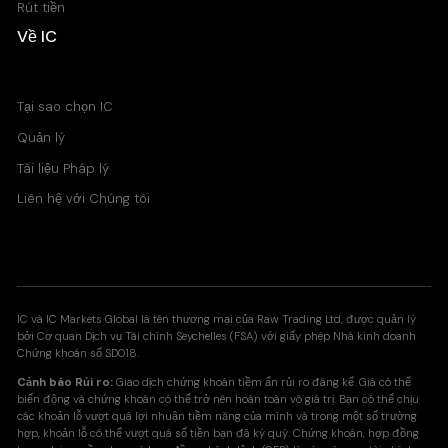
Rút tiền
Về IC
EURZAR
22
Trung tâm Trợ giúp
GBPDKK
18
Tại sao chọn IC
Quản lý
GBPNOK
13
Tài liệu Pháp lý
GBPSEK
18
Liên hệ với Chúng tôi
GBPSGD
18
GBPTRY
114
IC và IC Markets Global là tên thương mại của Raw Trading Ltd, được quản lý
NOKJPY
2
bởi Cơ quan Dịch vụ Tài chính Seychelles (FSA) với giấy phép Nhà kinh doanh
Chứng khoán số SD018.
Cảnh báo Rủi ro:
Giao dịch chứng khoán tiềm ẩn rủi ro đáng kể. Giá có thể
NOKSEK
2
biến động và chứng khoán có thể trở nên hoàn toàn vô giá trị. Bạn có thể chịu
các khoản lỗ vượt quá lợi nhuận tiềm năng của mình và trong một số trường
hợp, khoản lỗ có thể vượt quá số tiền bạn đã ký quỹ. Chứng khoán, hợp đồng
SEKJPY
2