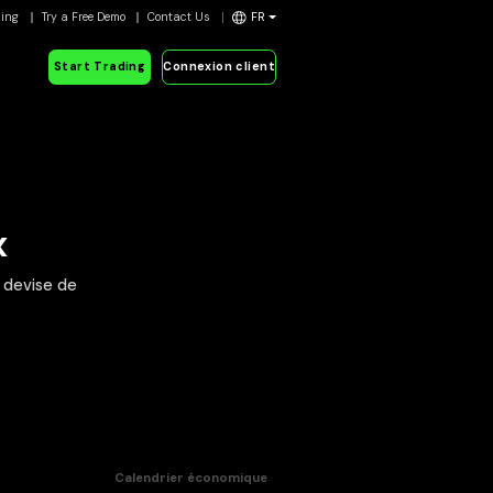
ding
Try a Free Demo
Contact Us
FR
Start Trading
Connexion client
x
a devise de
Calendrier économique