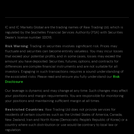
IC and IC Markets Global are the trading names of Raw Trading Ltd, which is
regulated by the Seychelles Financial Services Authority (FSA) with Securities
Dealer's license number SD018.
Risk Warning:
Trading in securities involves significant risk. Prices may
fluctuate and securities can become entirely valueless. You may incur losses
that exceed your potential profits, and in some cases, losses may exceed the
amount you have deposited. Securities, futures, options, and contracts for
differences are complex financial instruments and are not suitable for all
investors. Engaging in such transactions requires a sound understanding of
the associated risks. Please read and ensure you fully understand our
Risk
Disclosure
.
Our leverage is dynamic and may change at any time. Such changes may affect
your positions and margin requirements. You are responsible for monitoring
your positions and maintaining sufficient margin at all times.
Restricted Countries:
Raw Trading Ltd does not provide services for
residents of certain countries such as the United States of America, Canada,
New Zealand, Iran and North Korea (Democratic People's Republic of Korea) or a
country where such distribution or use would be contrary to local law or
regulation.