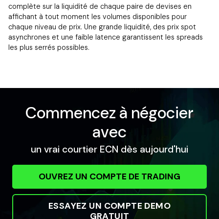
complète sur la liquidité de chaque paire de devises en
affichant à tout moment les volumes disponibles pour
chaque niveau de prix. Une grande liquidité, des prix spot
asynchrones et une faible latence garantissent les spreads
les plus serrés possibles.
Commencez à négocier
avec
un vrai courtier ECN dès aujourd'hui
OUVREZ UN COMPTE DE TRADING
ESSAYEZ UN COMPTE DEMO
GRATUIT