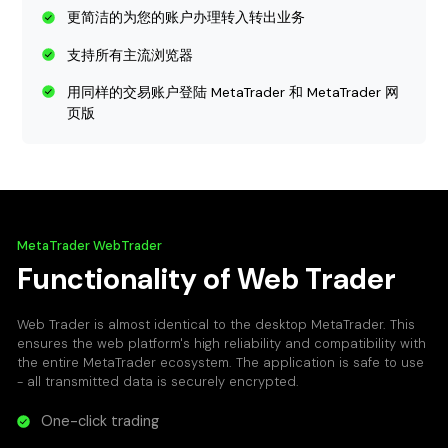
更简洁的为您的账户办理转入转出业务
支持所有主流浏览器
用同样的交易账户登陆 MetaTrader 和 MetaTrader 网
页版
MetaTrader WebTrader
Functionality of Web Trader
Web Trader is almost identical to the desktop MetaTrader. This
ensures the web platform's high reliability and compatibility with
the entire MetaTrader ecosystem. The application is safe to use
- all transmitted data is securely encrypted.
One-click trading