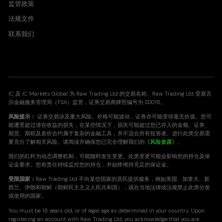
监管政策
法规文件
联系我们
IC 及 IC Markets Global 为 Raw Trading Ltd 的交易名称。Raw Trading Ltd 受塞舌
尔金融服务管理局（FSA）监管，证券交易商牌照编号为 SD018。
风险提示：
证券交易涉及重大风险。价格可能波动，证券亦可能变得毫无价值。您可
能遭受超过潜在收益的损失，在某些情况下，损失可能超过您已存入的金额。证券、
期货、期权及差价合约属于复杂的金融工具，并不适合所有投资者。进行此类交易需
要充分了解相关风险。请阅读并确保您已完全理解我们的
《风险披露》
。
我们的杠杆为动态调整机制，可能随时发生变更。此类变更可能会影响您的持仓及保
证金要求。您有责任持续监控您的持仓，并始终维持充足的保证金。
受限国家：
Raw Trading Ltd 不向某些国家的居民提供服务，例如美国、加拿大、新
西兰、伊朗和朝鲜（朝鲜民主主义人民共和国），或在当地法律或法规禁止此类分发
或使用的国家。
You must be 18 years old, or of legal age as determined in your country. Upon
registering an account with Raw Trading Ltd, you acknowledge that you are